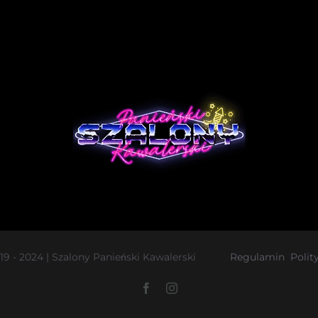
019 - 2024 | Szalony Panieński Kawalerski
Regulamin
Polit
Facebook
Instagram