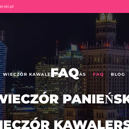
rski.pl
FAQ
WIECZÓR KAWALERSKI
O NAS
FAQ
BLOG
WIECZÓR PANIEŃSK
IECZÓR KAWALERS