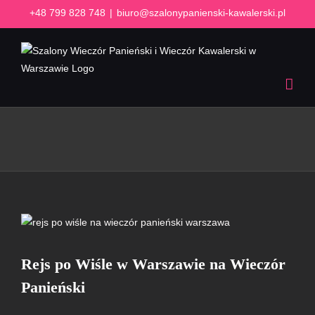
Przejdź
+48 799 828 748
|
biuro@szalonypanienski-kawalerski.pl
do
zawartości
Rejs po Wiśle w Warszawie na Wieczór
Panieński