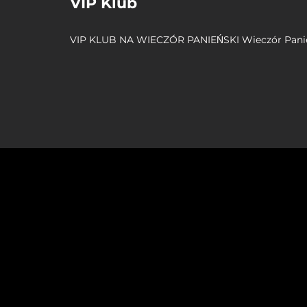
VIP Klub
VIP KLUB NA WIECZÓR PANIEŃSKI Wieczór Panie