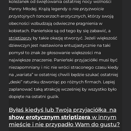
koleżanek od świętowania ostatniej nocy wolności
Panny Młodej. Krążą legendy o
nie przyzwoicie
przystojnych tancerzach erotycznych
, którzy swoją
obecności wzbudzają odwieczne pragnienia w
kobietach. Panieńskie są od tego by się zabawić, a
striptizerzy
by takie okazję stworzyć. Jeżeli większość
dziewczyn jest nastawiona entuzjastycznie na taki
pomysł to znak że głosowanie większości ma
największe znaczenie. Panieński przyjaciółki musi być
niezapomniany i nic nie wróci straconego czasu kiedy
na „wariata” w ostatniej chwili będzie szukać ostatniej
„deski” ratunku dzwoniąc po różnych firmach. Lepiej
zaplanować taką atrakcję wcześniej by wszystko było
dopięte na ostatni guzik.
Byłaś kiedyś lub Twoja przyjaciółka na
show erotycznym striptizera
w innym
mieście i nie przypadło Wam do gustu?