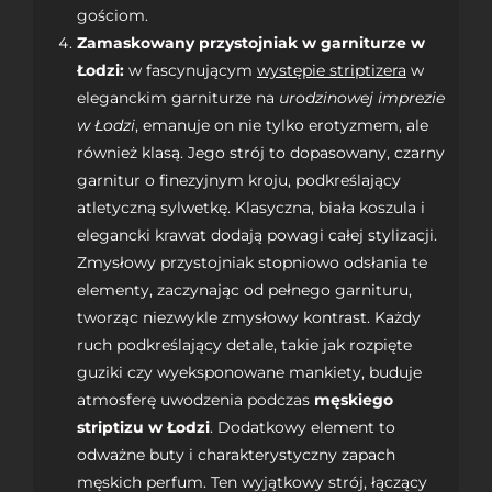
gościom.
Zamaskowany przystojniak w garniturze w
Łodzi:
w fascynującym
występie striptizera
w
eleganckim garniturze na
urodzinowej imprezie
w Łodzi
, emanuje on nie tylko erotyzmem, ale
również klasą. Jego strój to dopasowany, czarny
garnitur o finezyjnym kroju, podkreślający
atletyczną sylwetkę. Klasyczna, biała koszula i
elegancki krawat dodają powagi całej stylizacji.
Zmysłowy przystojniak stopniowo odsłania te
elementy, zaczynając od pełnego garnituru,
tworząc niezwykle zmysłowy kontrast. Każdy
ruch podkreślający detale, takie jak rozpięte
guziki czy wyeksponowane mankiety, buduje
atmosferę uwodzenia podczas
męskiego
striptizu w Łodzi
. Dodatkowy element to
odważne buty i charakterystyczny zapach
męskich perfum. Ten wyjątkowy strój, łączący