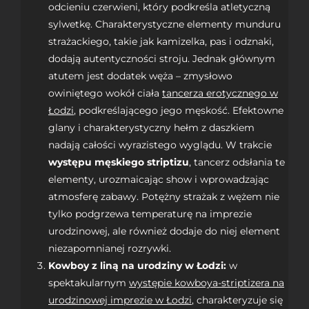
odcieniu czerwieni, który podkreśla atletyczną
sylwetkę. Charakterystyczne elementy munduru
strażackiego, takie jak kamizelka, pas i odznaki,
dodają autentyczności stroju. Jednak głównym
atutem jest dodatek węża – zmysłowo
owiniętego wokół ciała
tancerza erotycznego w
Łodzi
, podkreślającego jego męskość. Efektowne
glany i charakterystyczny hełm z daszkiem
nadają całości wyrazistego wyglądu. W trakcie
występu męskiego striptizu
, tancerz odsłania te
elementy, urozmaicając show i wprowadzając
atmosferę zabawy. Potężny strażak z wężem nie
tylko podgrzewa temperaturę na imprezie
urodzinowej, ale również dodaje do niej element
niezapomnianej rozrywki.
Kowboy z liną na urodziny w Łodzi:
w
spektakularnym
występie kowboya-striptizera na
urodzinowej imprezie w Łodzi
, charakteryzuje się