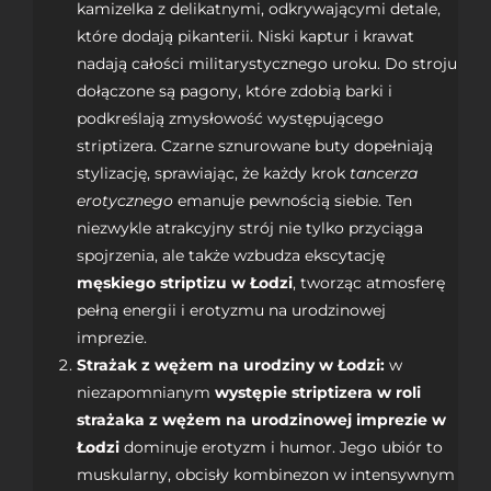
kamizelka z delikatnymi, odkrywającymi detale,
które dodają pikanterii. Niski kaptur i krawat
nadają całości militarystycznego uroku. Do stroju
dołączone są pagony, które zdobią barki i
podkreślają zmysłowość występującego
striptizera. Czarne sznurowane buty dopełniają
stylizację, sprawiając, że każdy krok
tancerza
erotycznego
emanuje pewnością siebie. Ten
niezwykle atrakcyjny strój nie tylko przyciąga
spojrzenia, ale także wzbudza ekscytację
męskiego striptizu
w Łodzi
, tworząc atmosferę
pełną energii i erotyzmu na urodzinowej
imprezie.
Strażak z wężem na urodziny w Łodzi:
w
niezapomnianym
występie striptizera w roli
strażaka z wężem na urodzinowej imprezie w
Łodzi
dominuje erotyzm i humor. Jego ubiór to
muskularny, obcisły kombinezon w intensywnym