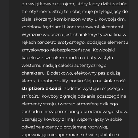
on wyjątkowym strojem, który łączy dziki zachód
z erotyzmem. Strój ten obejmuje przylegający do
ciała, skórzany kombinezon w stylu kowbojskim,
zdobiony frędzlami i kontrastowymi akcentami.
Wyraźnie widoczna jest charakterystyczna lina w
rękach
tancerza erotycznego
, dodająca elementu
zmysłowego niebezpieczeństwa. Kowbojski
kapelusz z szerokim rondem i buty w stylu
westernu nadają całości autentycznego
charakteru. Dodatkowo, efektowny pas z dużą
klamrą i zdobne szlify podkreślają muskularność
striptizera z Łodzi
. Podczas występu
męskiego
striptizu
, kowboy z gracją odsłania poszczególne
elementy stroju, tworząc atmosferę dzikiego
zachodu i niezapomnianego urodzinowego show.
Czarujący kowboy z liną i wężem łączy w sobie
odważne akcenty z przyjemną rozrywką,
zapewniając niezapomniane chwile jubilatce i