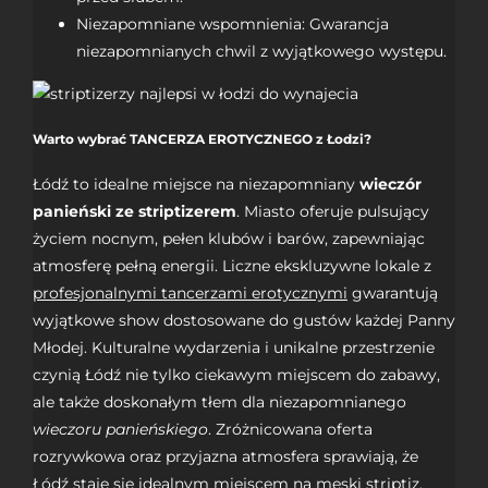
Niezapomniane wspomnienia: Gwarancja
niezapomnianych chwil z wyjątkowego występu.
Warto wybrać TANCERZA EROTYCZNEGO z Łodzi?
Łódź to idealne miejsce na niezapomniany
wieczór
panieński ze striptizerem
. Miasto oferuje pulsujący
życiem nocnym, pełen klubów i barów, zapewniając
atmosferę pełną energii. Liczne ekskluzywne lokale z
profesjonalnymi tancerzami erotycznymi
gwarantują
wyjątkowe show dostosowane do gustów każdej Panny
Młodej. Kulturalne wydarzenia i unikalne przestrzenie
czynią Łódź nie tylko ciekawym miejscem do zabawy,
ale także doskonałym tłem dla niezapomnianego
wieczoru panieńskiego
. Zróżnicowana oferta
rozrywkowa oraz przyjazna atmosfera sprawiają, że
Łódź staje się idealnym miejscem na
męski striptiz
,