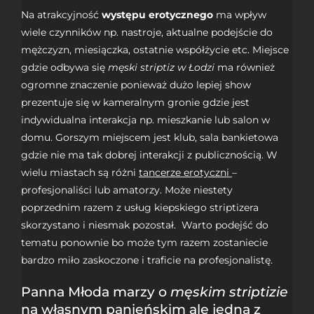
Na atrakcyjność
występu erotycznego
ma wpływ
wiele czynników np. nastroje, aktualne podejście do
mężczyzn, miesiączka, ostatnie współżycie etc. Miejsce
gdzie odbywa się
męski striptiz w Łodzi
ma również
ogromne znaczenie ponieważ dużo lepiej show
prezentuje się w kameralnym gronie gdzie jest
indywidualna interakcja np. mieszkanie lub salon w
domu. Gorszym miejscem jest klub, sala bankietowa
gdzie nie ma tak dobrej interakcji z publicznością. W
wielu miastach są różni
tancerze erotyczni
–
profesjonaliści lub amatorzy. Może niestety
poprzednim razem z usług kiepskiego striptizera
skorzystano i niesmak pozostał. Warto podejść do
tematu ponownie bo może tym razem zostaniecie
bardzo miło zaskoczone i traficie na profesjonalistę.
Panna Młoda marzy o
męskim striptizie
na własnym panieńskim ale jedna z