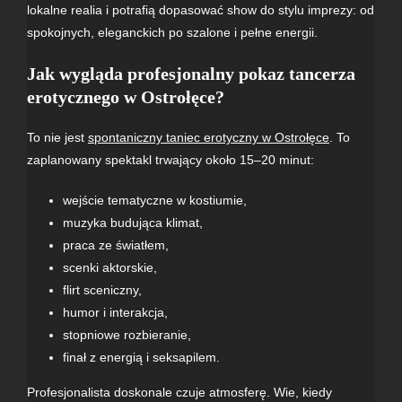
lokalne realia i potrafią dopasować show do stylu imprezy: od
spokojnych, eleganckich po szalone i pełne energii.
Jak wygląda profesjonalny pokaz tancerza
erotycznego w Ostrołęce?
To nie jest
spontaniczny taniec erotyczny w Ostrołęce
. To
zaplanowany spektakl trwający około 15–20 minut:
wejście tematyczne w kostiumie,
muzyka budująca klimat,
praca ze światłem,
scenki aktorskie,
flirt sceniczny,
humor i interakcja,
stopniowe rozbieranie,
finał z energią i seksapilem.
Profesjonalista doskonale czuje atmosferę. Wie, kiedy