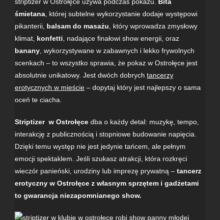
striptizer w Ostrołęce używa podczas pokazu.
Bita
śmietana
, której subtelne wykorzystanie dodaje występowi
pikanterii,
balsam do masażu
, który wprowadza zmysłowy
klimat,
konfetti
, nadające finałowi show energii, oraz
banany
, wykorzystywane w zabawnych i lekko frywolnych
scenkach – to wszystko sprawia, że pokaz w Ostrołęce jest
absolutnie unikatowy. Jest dwóch dobrych
tancerzy
erotycznych w mieście
– dopytaj który jest najlepszy o sama
oceń te ciacha.
Striptizer w Ostrołęce
dba o każdy detal: muzykę, tempo,
interakcję z publicznością i stopniowe budowanie napięcia.
Dzięki temu występ nie jest jedynie tańcem, ale pełnym
emocji spektaklem. Jeśli szukasz atrakcji, która rozkręci
wieczór panieński, urodziny lub imprezę prywatną –
tancerz
erotyczny w Ostrołęce z własnym sprzętem i gadżetami
to gwarancja niezapomnianego show.