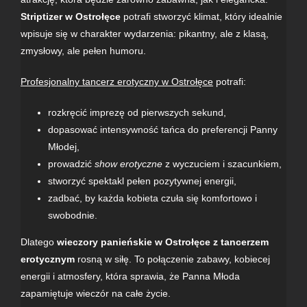
Striptizer w Ostrołęce
potrafi stworzyć klimat, który idealnie
wpisuje się w charakter wydarzenia: pikantny, ale z klasą,
zmysłowy, ale pełen humoru.
Profesjonalny tancerz erotyczny w Ostrołęce
potrafi:
rozkręcić imprezę od pierwszych sekund,
dopasować intensywność tańca do preferencji
Panny
Młodej
,
prowadzić
show erotyczne
z wyczuciem i szacunkiem,
stworzyć spektakl pełen pozytywnej energii,
zadbać, by każda kobieta czuła się komfortowo i
swobodnie.
Dlatego
wieczory panieńskie w Ostrołęce z
tancerzem
erotycznym
rosną w siłę. To połączenie zabawy, kobiecej
energii i atmosfery, która sprawia, że Panna Młoda
zapamiętuje wieczór na całe życie.