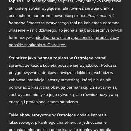
topless
. To
profesjonalny striptizer
, który nie tylko rozgrzewa
atmosferę swoim wyglądem, ale również serwuje drinki z
uśmiechem, humorem i pewnością siebie.
Połączenie roli
barmana i tancerza erotycznego
robi na kobietach ogromne
wrażenie – i nic dziwnego. To jedna z najbardziej zmysłowych
form rozrywki,
idealna na wieczory panieńskie, urodziny czy
babskie spotkania w Ostrołęce.
Striptizer jako barman topless w Ostrołęce
potrafi
sprawić, że każda kobieta poczuje się wyjątkowo. Podczas
przygotowywania drinków nawiązuje lekki flirt, wchodzi w
zabawne interakcje i tworzy atmosferę, której nie da się
porównać z klasyczną obsługą barmańską. Dziewczyny są
zachwycone nie tylko jego sylwetką, ale również pozytywną
energią i profesjonalizmem striptizera.
Takie
show erotyczne w Ostrołęce
dodaje imprezie
luksusowego, pikantnego charakteru, a jednocześnie
pozostaje eleganckie i pełne klasy. To idealny wybór dla