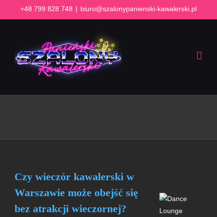
Przejdź
+48 799 828 748
|
biuro@szalonypanienski-kawalerski.pl
do
zawartości
Czy wieczór kawalerski w
Warszawie może obejść się
bez atrakcji wieczornej?