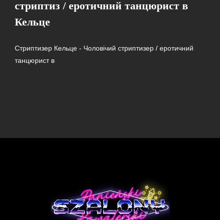
стриптиз / еротичний танцюрист в
Кельце
Стриптизер Кельце - Чоловічий стриптизер / еротичний
танцюрист в