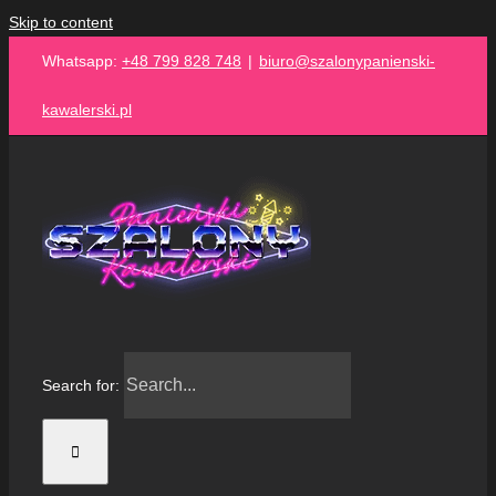
Skip to content
Whatsapp:
+48 799 828 748
|
biuro@szalonypanienski-
kawalerski.pl
Search for: