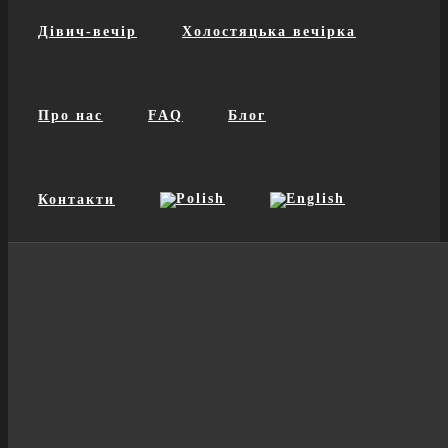
Дівич-вечір
Холостяцька вечірка
Про нас
FAQ
Блог
Контакти