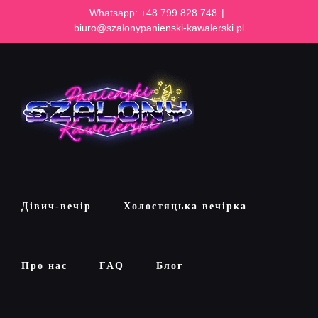
Skip
Whatsapp:
+48 799 828 748
|
to
biuro@szalonypanienski-kawalerski.pl
content
Дівич-вечір
Холостяцька вечірка
Про нас
FAQ
Блог