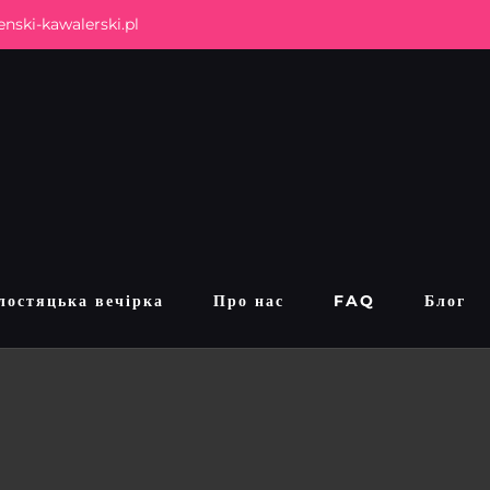
nski-kawalerski.pl
лостяцька вечірка
Про нас
FAQ
Блог