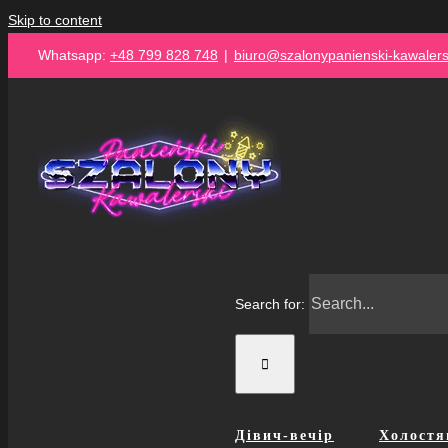
Skip to content
Whatsapp:
+48 799 828 748
|
biuro@szalonypanienski-kawalersk
Search for:
Дівич-вечір
Холостя