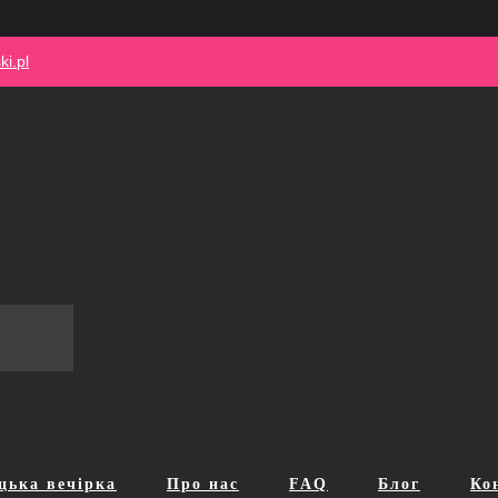
i.pl
цька вечірка
Про нас
FAQ
Блог
Ко