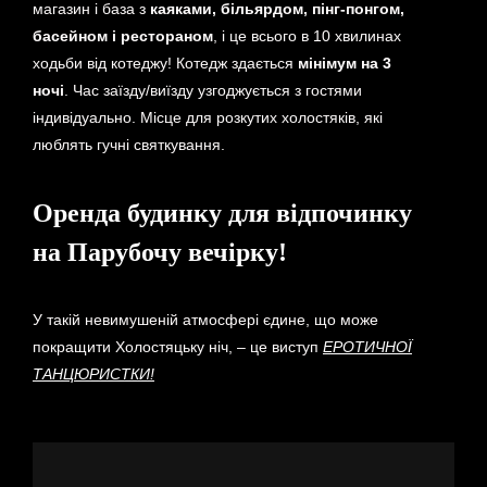
магазин і база з
каяками, більярдом, пінг-понгом,
басейном і рестораном
, і це всього в 10 хвилинах
ходьби від котеджу! Котедж здається
мінімум на 3
ночі
. Час заїзду/виїзду узгоджується з гостями
індивідуально. Місце для розкутих холостяків, які
люблять гучні святкування.
Оренда будинку для відпочинку
на Парубочу вечірку!
У такій невимушеній атмосфері єдине, що може
покращити Холостяцьку ніч, – це виступ
ЕРОТИЧНОЇ
ТАНЦЮРИСТКИ
!