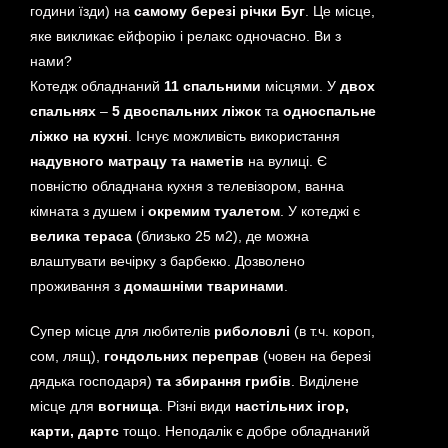
години їзди) на
самому березі річки Буг
. Це місце,
яке викликає ейфорію і релакс одночасно. Ви з
нами?
Котедж обладнаний
11 спальними
місцями. У
двох
спальнях
–
5 двоспальних ліжок
та
односпальне
ліжко на кухні
. Існує можливість використання
надувного матрацу та наметів
на вулиці. Є
повністю обладнана кухня з телевізором, ванна
кімната з душем і
окремим туалетом
. У котеджі є
велика тераса
(близько 25 м2), де можна
влаштувати вечірку з барбекю. Дозволено
проживання з
домашніми тваринами
.
Супер місце для любителів
риболовлі
(в т.ч. короп,
сом, лящ),
гондольних переправ
(човен на березі
дядька господаря)
та збирання грибів
. Виділене
місце для
вогнища
. Різні види
настільних ігор,
карти, дартс
тощо. Неподалік є добре обладнаний