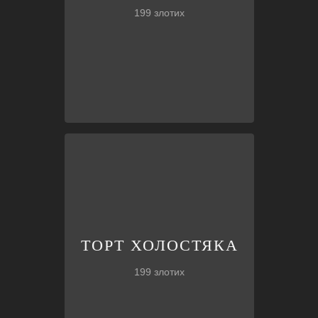
199 злотих
щоб здивувати Нареченого!
торт Холостяка з феєрверками
,
Індивідуально персоналізований
ТОРТ ХОЛОСТЯКА
ТОРТ ХОЛОСТЯКА
199 злотих