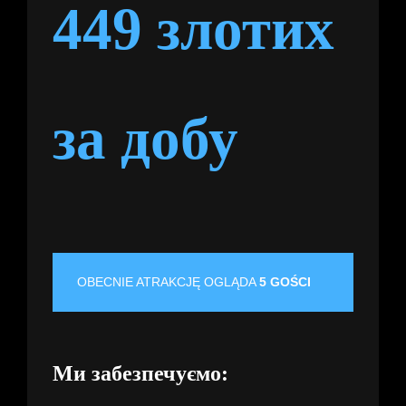
449 злотих
за добу
OBECNIE ATRAKCJĘ OGLĄDA
5 GOŚCI
Ми забезпечуємо: