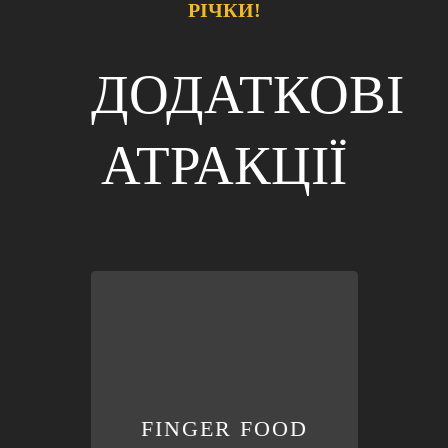
РІЧКИ!
ДОДАТКОВІ
АТРАКЦІЇ
тортильї, канапе, стріпси
тощо.
BOX
смачних закусок, включаючи
FINGER FOOD
FINGER FOOD