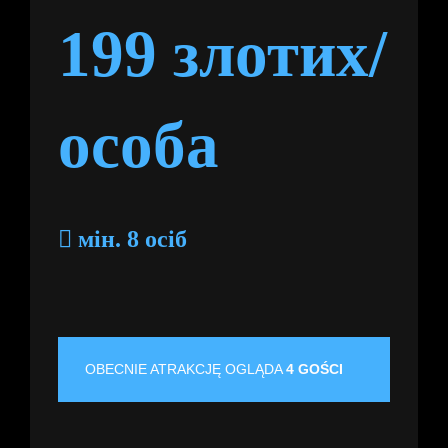
199 злотих/
особа
мін. 8 осіб
OBECNIE ATRAKCJĘ OGLĄDA
4 GOŚCI