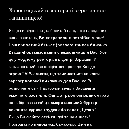
Холостяцький в ресторані з еротичною
танцівницею!
Якщо ви відповіли „так“ хоча б на одне з наведених
вище запитань,
Ви потрапили в потрібне місце
!
Наш
приватний
бенкет (розвага триває близько
2 годин) організований спеціально для Вас
. Усе
це у
модному ресторані
в центрі Варшави. У
запланований час офіціантка проведе Вас до
окремої
VIP-кімнати, що зачиняється на ключ,
зарезервованої виключно для Вас
, де Ви
розпочнете свій Парубочий вечір у Варшаві
зі
смачного застілля.
Одна з трьох основних страв
на вибір (зазвичай
це американський бургер,
соковита куряча грудка або салат „Цезар
“).
Якщо Ви любите
стейки
, дайте нам знати!
Пригощаємо
пивом
усіх бажаючих. Ціни на