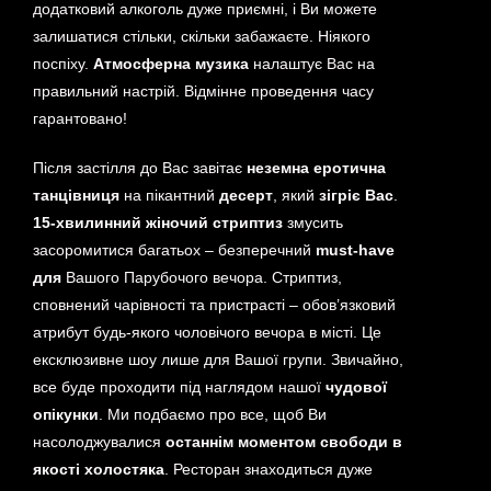
додатковий алкоголь дуже приємні, і Ви можете
залишатися стільки, скільки забажаєте. Ніякого
поспіху.
Атмосферна музика
налаштує Вас на
правильний настрій. Відмінне проведення часу
гарантовано!
Після застілля до Вас завітає
неземна еротична
танцівниця
на пікантний
десерт
, який
зігріє Вас
.
15-хвилинний жіночий стриптиз
змусить
засоромитися багатьох – безперечний
must-have
для
Вашого Парубочого вечора. Стриптиз,
сповнений чарівності та пристрасті – обов’язковий
атрибут будь-якого чоловічого вечора в місті. Це
ексклюзивне шоу лише для Вашої групи. Звичайно,
все буде проходити під наглядом нашої
чудової
опікунки
. Ми подбаємо про все, щоб Ви
насолоджувалися
останнім моментом свободи в
якості холостяка
. Ресторан знаходиться дуже