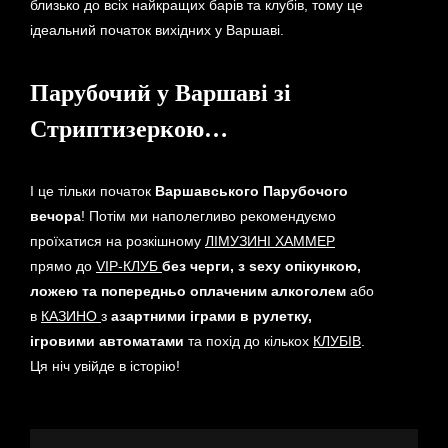
близько до всіх найкращих барів та клубів, тому це
ідеальний початок вихідних у Варшаві.
Парубочий у Варшаві зі
Стриптизеркою…
І це тільки початок
Варшавського Парубочого
вечора
! Потім ми наполегливо рекомендуємо
проїхатися на розкішному
ЛІМУЗИНІ ХАММЕР
прямо до
VIP-КЛУБ
без черги, з sexy опікункою,
ложею та попередньо оплаченим алкоголем
або
в
КАЗИНО
з
азартними іграми в рулетку,
ігровими автоматами
та похід до кількох
КЛУБІВ
.
Ця ніч увійде в історію!