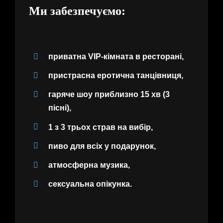
Ми забезпечуємо:
приватна VIP-кімната в ресторані,
пристрасна еротична танцівниця,
гаряче шоу приблизно 15 хв (3
пісні),
1 з 3 трьох страв на вибір,
пиво для всіх у подарунок,
атмосферна музика,
сексуальна опікунка.