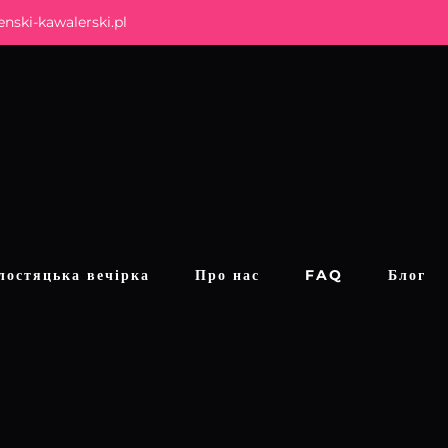
nski-kawalerski.pl
лостяцька вечірка
Про нас
FAQ
Блог