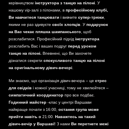
керівництвом
інструктора з танцю на пілоні
. У
нашому vip-залі з пілонами, в
професійному клубі,
Ви навчитеся танцювати
і вивчите
супер-трюки
,
якими не раз здивуєте
своїх хлопців
. У
подарунок
на Вас чекає пляшка шампанського
, щоб
розслабитися. Професійний підхід
інструктора
розслабить Вас і ваших подруг
перед уроком
танцю на пілоні.
Впевнені, що Ви захочете
дізнатися секрети
спокусливого танцю на пілоні
на оригінальному дівич-вечорі
.
Ми знаємо, що організація дівич-вечора – це
стрес
для свідків
і кожної учасниці, тому не хвилюйтеся –
симпатичний координатор
про все подбає.
Годинний майстер
-клас у центрі Варшави
найкраще почати з 16:00,
остання група може
прийти навіть о
21:00.
Наважтесь на такий
дівич-вечір у Варшаві!
З нами
Ви перетнете межі