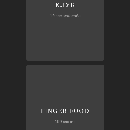
КЛУБ
КЛУБ
19 злотих/особа
тощо.
тортильї, закуски, стріпси
BOX
смачних закусок, включаючи
FINGER FOOD
FINGER FOOD
199 злотих