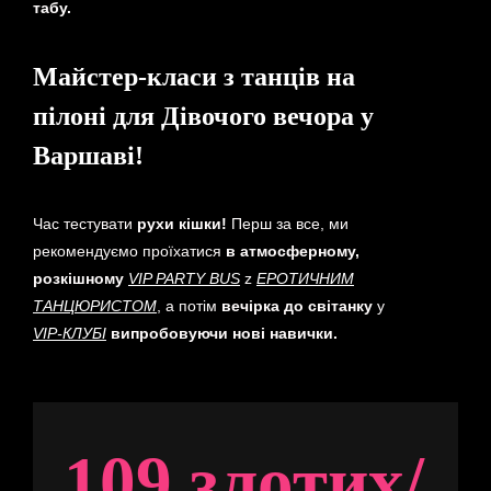
табу.
Майстер-класи з танців на
пілоні для Дівочого вечора у
Варшаві!
Час тестувати
рухи кішки!
Перш за все, ми
рекомендуємо проїхатися
в атмосферному,
розкішному
VIP PARTY BUS
z
ЕРОТИЧНИМ
ТАНЦЮРИСТОМ
,
а потім
вечірка до світанку
у
VIP-КЛУБІ
випробовуючи нові навички.
109 злотих/