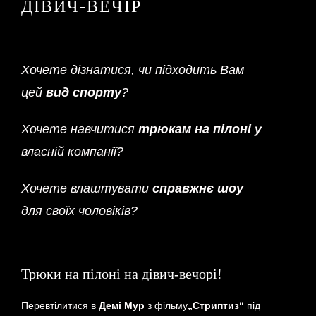
ДІВИЧ-ВЕЧІР
Хочете дізнатися, чи підходить Вам
цей
вид спорту
?
Хочете навчитися
трюкам на пілоні у
власній компанії?
Хочете влаштувати
справжнє шоу
для своїх чоловіків?
Трюки на пілоні на дівич-вечорі!
Перевтілитися в
Демі Мур
з фільму
„Стриптиз“
під