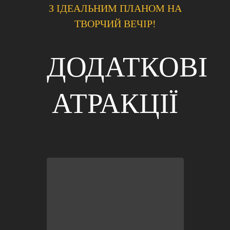
З ІДЕАЛЬНИМ ПЛАНОМ НА
ТВОРЧИЙ ВЕЧІР!
ДОДАТКОВІ
АТРАКЦІЇ
черзі, не витрачайте свій час!
вітальне пиво/напої
. Не стійте в
VIP-вхід
до клубу без черги та