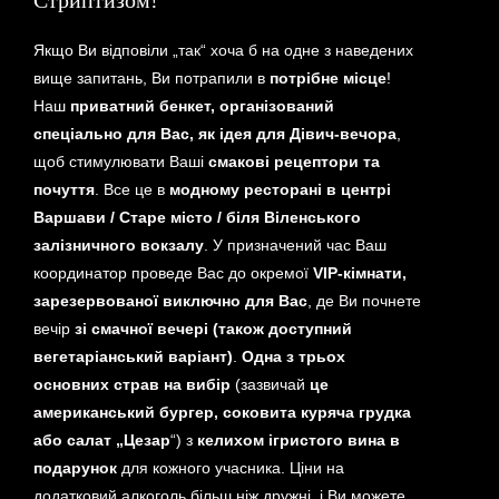
Стриптизом!
Якщо Ви відповіли „так“ хоча б на одне з наведених
вище запитань, Ви потрапили в
потрібне місце
!
Наш
приватний
бенкет, організований
спеціально для Вас, як ідея для Дівич-вечора
,
щоб стимулювати Ваші
смакові рецептори та
почуття
. Все це в
модному ресторані в центрі
Варшави / Старе місто / біля Віленського
залізничного вокзалу
. У призначений час Ваш
координатор проведе Вас до окремої
VIP-кімнати,
зарезервованої виключно для Вас
, де Ви почнете
вечір
зі смачної вечері
(також доступний
вегетаріанський варіант)
.
Одна з трьох
основних страв на вибір
(зазвичай
це
американський бургер, соковита куряча грудка
або салат „Цезар
“) з
келихом ігристого вина в
подарунок
для кожного учасника. Ціни на
додатковий алкоголь більш ніж дружні, і Ви можете