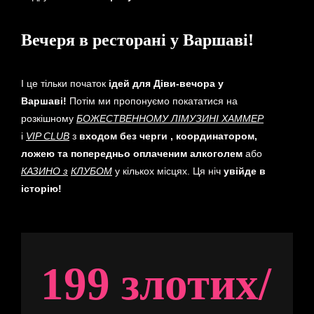
Вечеря в ресторані у Варшаві!
І це тільки початок
ідей для Діви-вечора у
Варшаві!
Потім ми пропонуємо покататися на
розкішному
БОЖЕСТВЕННОМУ ЛІМУЗИНІ ХАММЕР
i
VIP CLUB
з
входом без черги , координатором,
ложею та попередньо оплаченим алкоголем
або
КАЗИНО
з
КЛУБОМ
у кількох місцях. Ця ніч
увійде в
історію!
199 злотих/