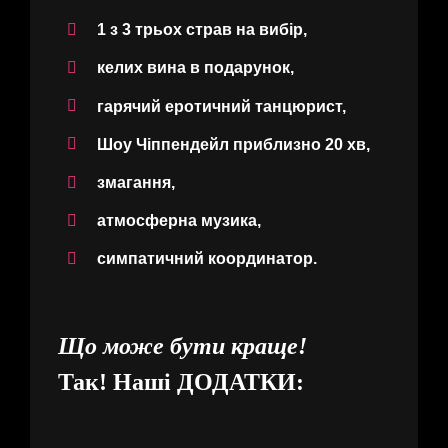
1 з 3 трьох страв на вибір,
келих вина в подарунок,
гарячий еротичний танцюрист,
Шоу Чіппендейл приблизно 20 хв,
змагання,
атмосферна музика,
симпатичний координатор.
Що може бути краще!
Так! Наші
ДОДАТКИ: