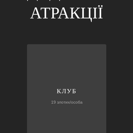
АТРАКЦІЇ
черзі, не витрачати свій час!
вітальне пиво/напої
. Не стояти в
VIP-вхід
до клубу без черги та
КЛУБ
КЛУБ
19 злотих/особа